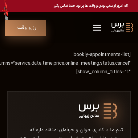
اگه امروز اومدنی بودی و وقت ها پر بود حتما تماس بگیر
رزرو وقت
[bookly-appointments-list
umns=”service,date,time,price,online_meeting,status,cancel”
show_column_titles=”1″]
تیم ما با کادری جوان و حرفه‌ای اعتقاد داره که