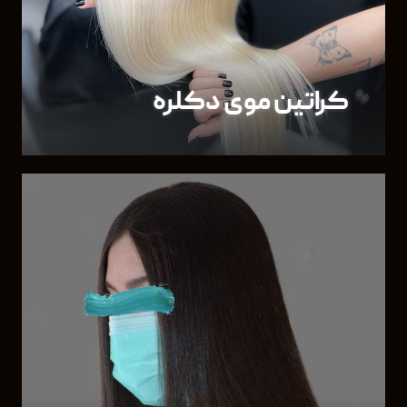
کراتین موی دکلره